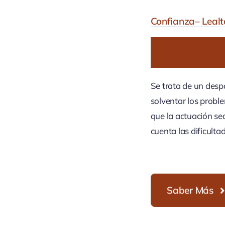
Confianza– Lealt
C
O
N
O
Se trata de un desp
solventar los probl
que la actuación sea
cuenta las dificult
Saber Más