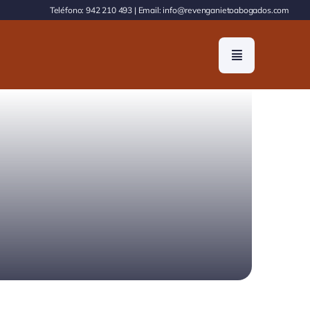
Teléfono:
942 210 493
| Email:
info@revenganietoabogados.com